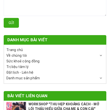
GỬI
DANH MỤC BÀI VIẾT
Trang chủ
Về chúng tôi
Sức khoẻ cộng đồng
Trị liệu tâm lý
Đặt lịch - Liên hệ
Danh mục sản phẩm
BÀI VIẾT LIÊN QUAN
WORKSHOP "THU HẸP KHOẢNG CÁCH - MỞ
LỐI THẤU HIỂU GIỮA CHA MẸ & CON CÁI"