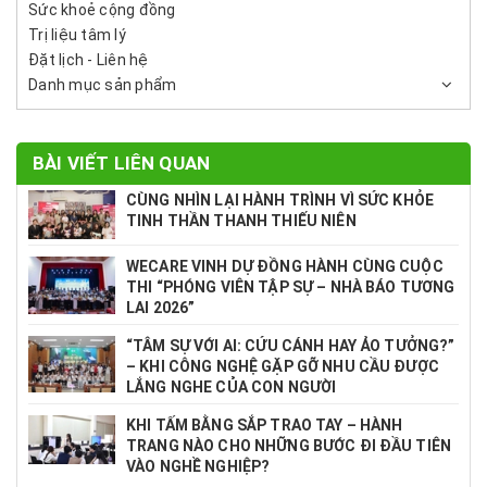
Sức khoẻ cộng đồng
Trị liệu tâm lý
Đặt lịch - Liên hệ
Danh mục sản phẩm
BÀI VIẾT LIÊN QUAN
CÙNG NHÌN LẠI HÀNH TRÌNH VÌ SỨC KHỎE
TINH THẦN THANH THIẾU NIÊN
WECARE VINH DỰ ĐỒNG HÀNH CÙNG CUỘC
THI “PHÓNG VIÊN TẬP SỰ – NHÀ BÁO TƯƠNG
LAI 2026”
“TÂM SỰ VỚI AI: CỨU CÁNH HAY ẢO TƯỞNG?”
– KHI CÔNG NGHỆ GẶP GỠ NHU CẦU ĐƯỢC
LẮNG NGHE CỦA CON NGƯỜI
KHI TẤM BẰNG SẮP TRAO TAY – HÀNH
TRANG NÀO CHO NHỮNG BƯỚC ĐI ĐẦU TIÊN
VÀO NGHỀ NGHIỆP?