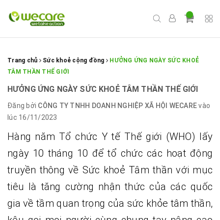
Trang chủ
Sức khoẻ cộng đồng
HƯỞNG ỨNG NGÀY SỨC KHOẺ
TÂM THẦN THẾ GIỚI
HƯỞNG ỨNG NGÀY SỨC KHOẺ TÂM THẦN THẾ GIỚI
Đăng bởi
CÔNG TY TNHH DOANH NGHIỆP XÃ HỘI WECARE
vào
lúc 16/11/2023
Hàng năm Tổ chức Y tế Thế giới (WHO) lấy
ngày 10 tháng 10 để tổ chức các hoạt động
truyền thông về Sức khoẻ Tâm thần với mục
tiêu là tăng cường nhận thức của các quốc
gia về tầm quan trọng của sức khỏe tâm thần,
kêu gọi mọi người cùng chung tay nâng cao