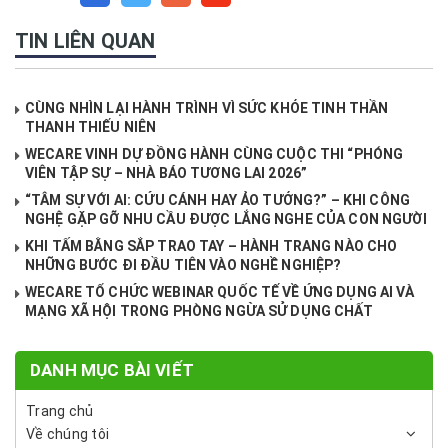
TIN LIÊN QUAN
CÙNG NHÌN LẠI HÀNH TRÌNH VÌ SỨC KHỎE TINH THẦN
THANH THIẾU NIÊN
WECARE VINH DỰ ĐỒNG HÀNH CÙNG CUỘC THI “PHÓNG
VIÊN TẬP SỰ – NHÀ BÁO TƯƠNG LAI 2026”
“TÂM SỰ VỚI AI: CỨU CÁNH HAY ẢO TƯỞNG?” – KHI CÔNG
NGHỆ GẶP GỠ NHU CẦU ĐƯỢC LẮNG NGHE CỦA CON NGƯỜI
KHI TẤM BẰNG SẮP TRAO TAY – HÀNH TRANG NÀO CHO
NHỮNG BƯỚC ĐI ĐẦU TIÊN VÀO NGHỀ NGHIỆP?
WECARE TỔ CHỨC WEBINAR QUỐC TẾ VỀ ỨNG DỤNG AI VÀ
MẠNG XÃ HỘI TRONG PHÒNG NGỪA SỬ DỤNG CHẤT
DANH MỤC BÀI VIẾT
Trang chủ
Về chúng tôi